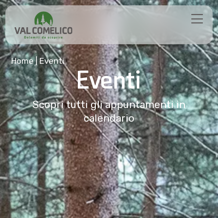
Home
|
Eventi
Eventi
Scopri tutti gli appuntamenti in
calendario