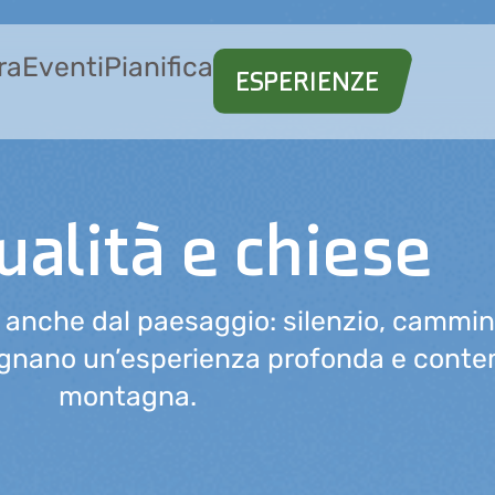
ra
Eventi
Pianifica
ESPERIENZE
ualità e chiese
e anche dal paesaggio: silenzio, cammin
agnano un’esperienza profonda e contem
montagna.