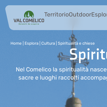
Territorio
Outdoor
Esplo
Home
|
Esplora
|
Cultura
|
Spiritualità e chiese
Spirit
Nel Comelico la spiritualità nasc
sacre e luoghi raccolti accomp